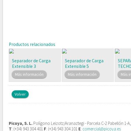
Productos relacionados
Separador de Carga
Separador de Carga
SEPAR
Extensible 3
Extensible 5
TECH
Más información
Más información
Más i
Volver
Picoya, S. L.
Polígono Leizotz/Aranaztegi - Parcela C-2 Pabellón 1-A
T
: (+34) 943 304 401
F
: (+34) 943 304 101
E
:
comercial@picoya.es