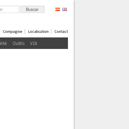
Compagnie
Localisation
Contact
ilité
Outills
V16