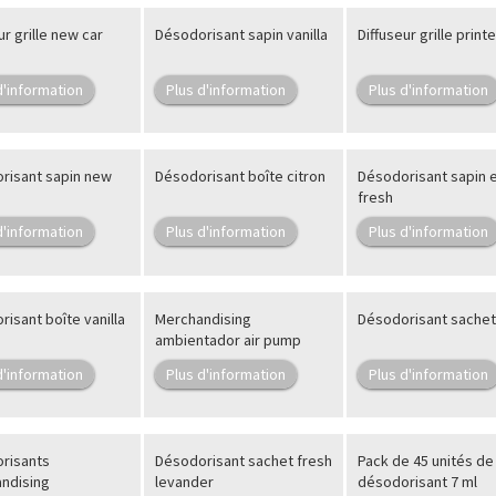
ur grille new car
Désodorisant sapin vanilla
Diffuseur grille prin
d'information
Plus d'information
Plus d'information
risant sapin new
Désodorisant boîte citron
Désodorisant sapin e
fresh
d'information
Plus d'information
Plus d'information
isant boîte vanilla
Merchandising
Désodorisant sachet
ambientador air pump
d'information
Plus d'information
Plus d'information
risants
Désodorisant sachet fresh
Pack de 45 unités de
ndising
levander
désodorisant 7 ml