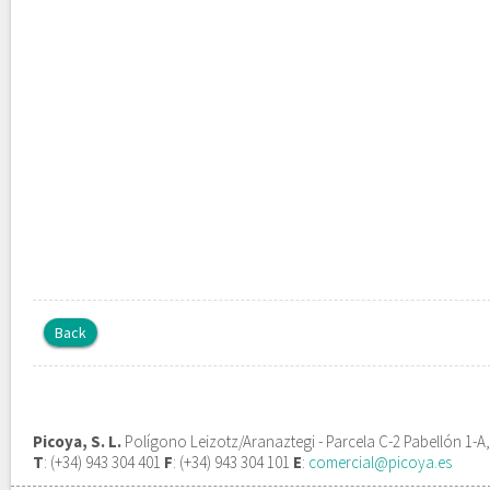
Back
Picoya, S. L.
Polígono Leizotz/Aranaztegi - Parcela C-2 Pabellón 1-A
T
: (+34) 943 304 401
F
: (+34) 943 304 101
E
:
comercial@picoya.es