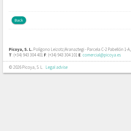
Back
Picoya, S. L.
Polígono Leizotz/Aranaztegi - Parcela C-2 Pabellón 1-A
T
: (+34) 943 304 401
F
: (+34) 943 304 101
E
:
comercial@picoya.es
© 2026 Picoya, S. L.
Legal advise